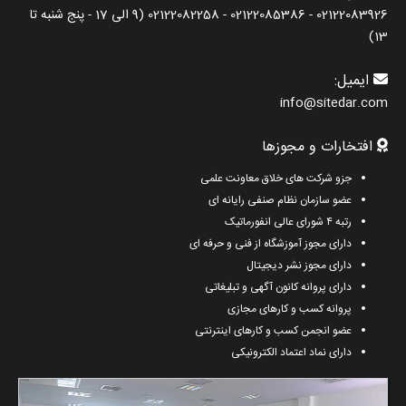
02122083926 - 02122085386 - 02122082258 (9 الی 17 - پنج شنبه تا
13)
ایمیل:
info@sitedar.com
افتخارات و مجوزها
جزو شرکت های خلاق معاونت علمی
عضو سازمان نظام صنفی رایانه ای
رتبه ۴ شورای عالی انفورماتیک
دارای مجوز آموزشگاه از فنی و حرفه ای
دارای مجوز نشر دیجیتال
دارای پروانه کانون آگهی و تبلیغاتی
پروانه کسب و کارهای مجازی
عضو انجمن کسب و کارهای اینترنتی
دارای نماد اعتماد الکترونیکی