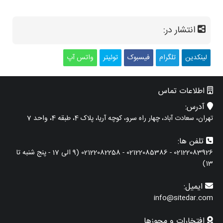
انتشار در:
لینکدین
تلگرام
فیسبوک
توئیتر
واتس آپ
اطلاعات تماس
آدرس:
تهران، سعادت آباد، چهار راه سرو، کوچه آریا، پلاک 4، طبقه 4، واحد 7
تلفن ها:
02122083926 - 02122085386 - 02122082258 (9 الی 17 - پنج شنبه تا
13)
ایمیل:
info@sitedar.com
افتخارات و مجوزها