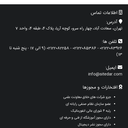
اطلاعات تماس
آدرس:
تهران، سعادت آباد، چهار راه سرو، کوچه آریا، پلاک 4، طبقه 4، واحد 7
تلفن ها:
02122083926 - 02122085386 - 02122082258 (9 الی 17 - پنج شنبه تا
13)
ایمیل:
info@sitedar.com
افتخارات و مجوزها
جزو شرکت های خلاق معاونت علمی
عضو سازمان نظام صنفی رایانه ای
رتبه ۴ شورای عالی انفورماتیک
دارای مجوز آموزشگاه از فنی و حرفه ای
دارای مجوز نشر دیجیتال