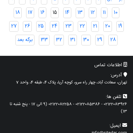
نوشته‌ها
18
17
16
15
14
13
12
11
10
27
26
25
24
23
22
21
20
19
28
29
30
31
32
33
برگه بعد
اطلاعات تماس
آدرس:
تهران، سعادت آباد، چهار راه سرو، کوچه آریا، پلاک 4، طبقه 4، واحد 7
تلفن ها:
02122083926 - 02122085386 - 02122082258 (9 الی 17 - پنج شنبه تا
13)
ایمیل: