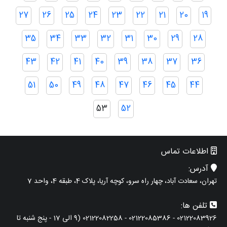
27
26
25
24
23
22
21
20
19
35
34
33
32
31
30
29
28
43
42
41
40
39
38
37
36
51
50
49
48
47
46
45
44
53
52
اطلاعات تماس
آدرس:
تهران، سعادت آباد، چهار راه سرو، کوچه آریا، پلاک 4، طبقه 4، واحد 7
تلفن ها:
02122083926 - 02122085386 - 02122082258 (9 الی 17 - پنج شنبه تا