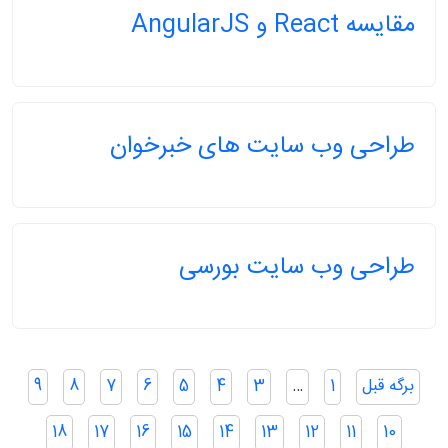
مقایسه React و AngularJS
طراحی وب سایت های خبرخوان
طراحی وب سایت بورسی
صفحه‌بندی
برگه قبل
1
…
3
4
5
6
7
8
9
نوشته‌ها
18
17
16
15
14
13
12
11
10